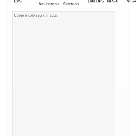
DPS
Lote DPS
NFS-e
NFS-
Assíncrono
Síncrono