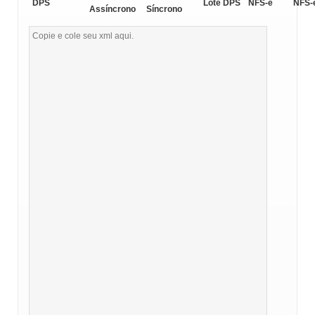
DPS
Lote DPS
NFS-e
NFS-
Assíncrono
Síncrono