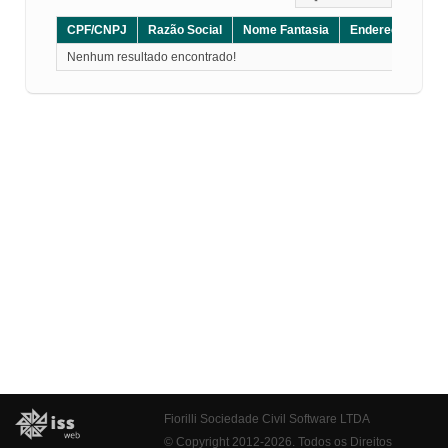
CPF/CNPJ
Razão Social
Nome Fantasia
Endereço
CE
Nenhum resultado encontrado!
Fiorilli Sociedade Civil Software LTDA
© Copyright 2012-2026. Todos os Direitos