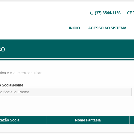
(37) 3544-1136
CED
INÍCIO
ACESSO AO SISTEMA
ço
baixo e clique em consultar.
 Social/Nome
azão Social
Nome Fantasia