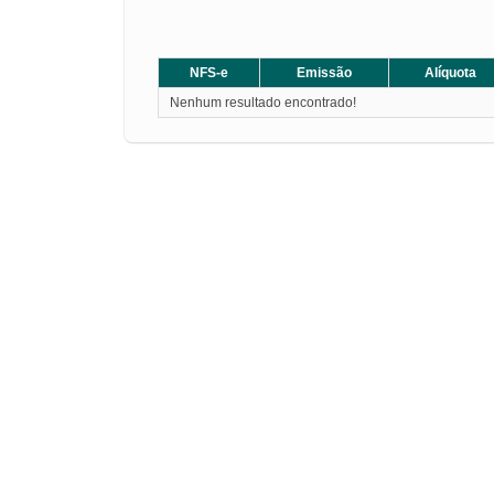
NFS-e
Emissão
Alíquota
Nenhum resultado encontrado!